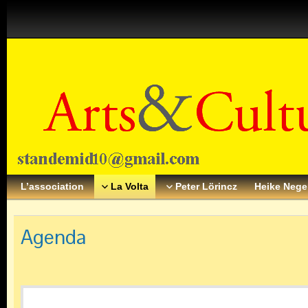
L’association
La Volta
Peter Lörincz
Heike Neg
Agenda