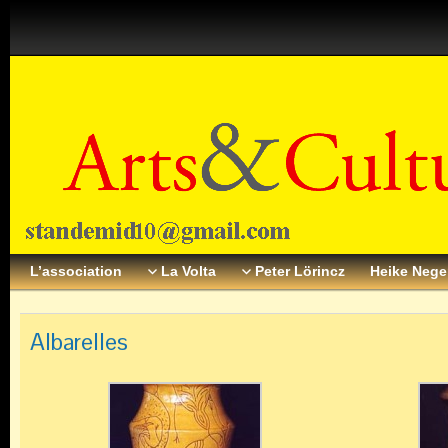
L’association
La Volta
Peter Lörincz
Heike Neg
Albarelles